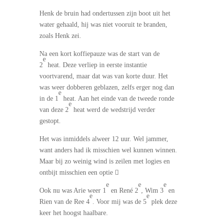
Henk de bruin had ondertussen zijn boot uit het
water gehaald, hij was niet vooruit te branden,
zoals Henk zei.
Na een kort koffiepauze was de start van de
e
2
heat. Deze verliep in eerste instantie
voortvarend, maar dat was van korte duur. Het
was weer dobberen geblazen, zelfs erger nog dan
e
in de 1
heat. Aan het einde van de tweede ronde
e
van deze 2
heat werd de wedstrijd verder
gestopt.
Het was inmiddels alweer 12 uur. Wel jammer,
want anders had ik misschien wel kunnen winnen.
Maar bij zo weinig wind is zeilen met logies en
ontbijt misschien een optie 
e
e
e
Ook nu was Arie weer 1
en René 2
, Wim 3
en
e
e
Rien van de Ree 4
. Voor mij was de 5
plek deze
keer het hoogst haalbare.