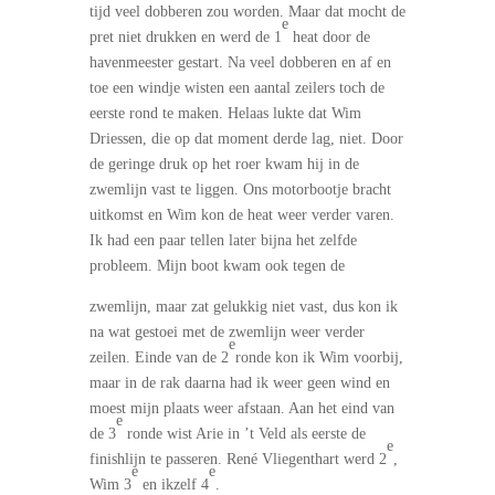
tijd veel dobberen zou worden. Maar dat mocht de
e
pret niet drukken en werd de 1
heat door de
havenmeester gestart. Na veel dobberen en af en
toe een windje wisten een aantal zeilers toch de
eerste rond te maken. Helaas lukte dat Wim
Driessen, die op dat moment derde lag, niet. Door
de geringe druk op het roer kwam hij in de
zwemlijn vast te liggen. Ons motorbootje bracht
uitkomst en Wim kon de heat weer verder varen.
Ik had een paar tellen later bijna het zelfde
probleem. Mijn boot kwam ook tegen de
zwemlijn, maar zat gelukkig niet vast, dus kon ik
na wat gestoei met de zwemlijn weer verder
e
zeilen. Einde van de 2
ronde kon ik Wim voorbij,
maar in de rak daarna had ik weer geen wind en
moest mijn plaats weer afstaan. Aan het eind van
e
de 3
ronde wist Arie in ’t Veld als eerste de
e
finishlijn te passeren. René Vliegenthart werd 2
,
e
e
Wim 3
en ikzelf 4
.