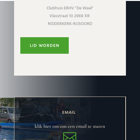
Clubhuis ERHV "De Waal"
Vlasstraat 10 2988 XR
RIDDERKERK-RIJSOORD
LID WORDEN
EMAIL
klik hier om ons een email te sturen
