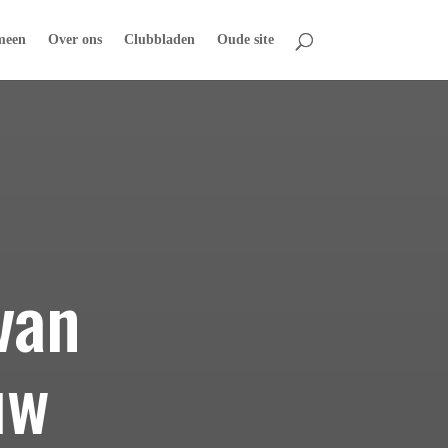
meen
Over ons
Clubbladen
Oude site
van
uw