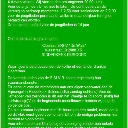
on
even
weken. Wij starten dan om ongeveer 20:00 uur.).
Voor de prijs hoeft U het niet te laten. De contributie van de
vereniging bedraagt momenteel € 2,50 voor seniorleden en € 2,00
voor de jeugdleden per maand, welke in maandelijkse termijnen
betaald kan worden.
De minimum leeftijd voor de jeugdleden is 14 jaar.
Ons clublokaal is gevestigd in
Clubhuis ERHV "De Waal"
Vlasstraat 10 2988 XR
RIDDERKERK-RIJSOORD
Waar tijdens de clubavonden de koffie of een ander drankje
klaarstaan.
De varende leden van de S.M.V.R. tonen regelmatig hun
stuurmanskunsten.
Dit gebeurt voor de motorboten aan ons eigen vaarwater aan de
Rijnsingel in Ridderkerk-Bolnes.(Elke zondag ochtend) Voor de
liefhebber van zeilboten is dit aan het Waaltje te Rijsoord. (nabij het
surfstrandje)Voor de beginnende modelbouwer hebben wij nog de
volgende tips:
Ga niet zomaar beginnen met de bouw van een model, maar laat U
op dit vlak eerst goed voorlichten. Dit om de nodige problemen van
tevoren te voorkomen.
Voor informatie kunt U altijd bij de vereniging zonder een enkele