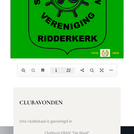
CLUBAVONDEN
Ons clublokaal is gevestigd in
Clubhuis ERHV "De Waal"