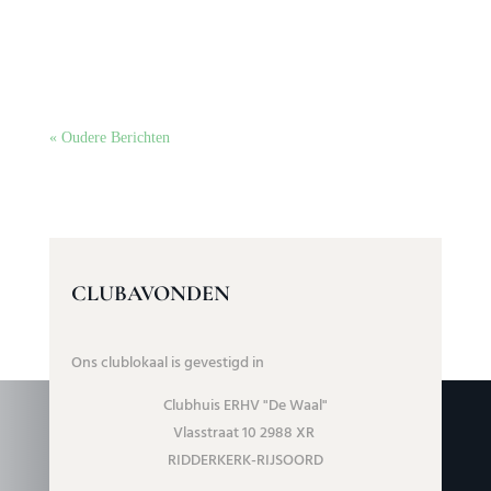
erik
« Oudere Berichten
CLUBAVONDEN
Ons clublokaal is gevestigd in
Clubhuis ERHV "De Waal"
Vlasstraat 10 2988 XR
RIDDERKERK-RIJSOORD