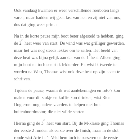
Ook vandaag kwamen er weer verschillende roeiboten langs
varen, maar hadden wij geen last van hen en zij niet van ons,
dus dat ging weer prima.
Na in de korte pauze mijn boot beter afgesteld te hebben, ging
e
de 2
heat weer van start. De wind was wat grilliger geworden,
maar het was nog steeds lekker om te zeilen. Het beeld van
e
deze heat was bijna gelijk aan dat van de 1
heat. Alleen ging
mijn boot nu toch een stuk lekkerder. En wist ik tweede te
worden na Wim, Thomas wist ook deze heat op zijn naam te
schrijven.
Tijdens de pauze, waarin ik wat aantekeningen en foto’s kon
maken voor dit stukje en koffie kon drinken, wist Rien
Dogterom nog andere vaarders te helpen met hun
buitenboordmotor, die niet wilde starten.
e
Hierna ging de 3
heat van start. Bij de M-klasse ging Thomas
der eerste 2 ronden als eerste over de finish, maar in de slot
ronde wist Arie in ’t Veld hem toch te passeren en de eerste