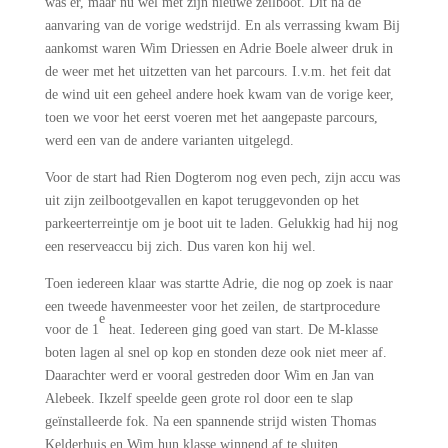
was er, maar nu wel met zijn nieuwe zeilboot. Dit na de
aanvaring van de vorige wedstrijd. En als verrassing kwam Bij
aankomst waren Wim Driessen en Adrie Boele alweer druk in
de weer met het uitzetten van het parcours. I.v.m. het feit dat
de wind uit een geheel andere hoek kwam van de vorige keer,
toen we voor het eerst voeren met het aangepaste parcours,
werd een van de andere varianten uitgelegd.
Voor de start had Rien Dogterom nog even pech, zijn accu was
uit zijn zeilbootgevallen en kapot teruggevonden op het
parkeerterreintje om je boot uit te laden. Gelukkig had hij nog
een reserveaccu bij zich. Dus varen kon hij wel.
Toen iedereen klaar was startte Adrie, die nog op zoek is naar
een tweede havenmeester voor het zeilen, de startprocedure
e
voor de 1
heat. Iedereen ging goed van start. De M-klasse
boten lagen al snel op kop en stonden deze ook niet meer af.
Daarachter werd er vooral gestreden door Wim en Jan van
Alebeek. Ikzelf speelde geen grote rol door een te slap
geïnstalleerde fok. Na een spannende strijd wisten Thomas
Kelderhuis en Wim hun klasse winnend af te sluiten.