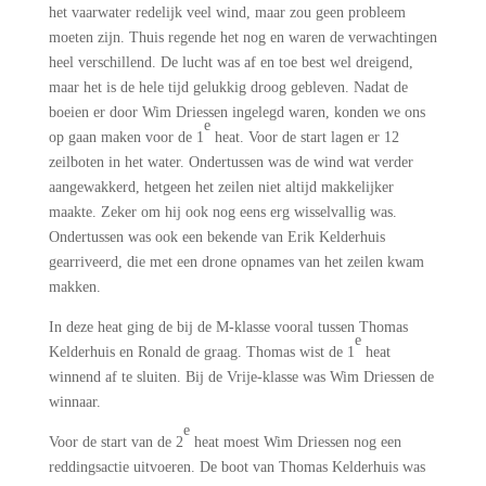
het vaarwater redelijk veel wind, maar zou geen probleem
moeten zijn. Thuis regende het nog en waren de verwachtingen
heel verschillend. De lucht was af en toe best wel dreigend,
maar het is de hele tijd gelukkig droog gebleven. Nadat de
boeien er door Wim Driessen ingelegd waren, konden we ons
e
op gaan maken voor de 1
heat. Voor de start lagen er 12
zeilboten in het water. Ondertussen was de wind wat verder
aangewakkerd, hetgeen het zeilen niet altijd makkelijker
maakte. Zeker om hij ook nog eens erg wisselvallig was.
Ondertussen was ook een bekende van Erik Kelderhuis
gearriveerd, die met een drone opnames van het zeilen kwam
makken.
In deze heat ging de bij de M-klasse vooral tussen Thomas
e
Kelderhuis en Ronald de graag. Thomas wist de 1
heat
winnend af te sluiten. Bij de Vrije-klasse was Wim Driessen de
winnaar.
e
Voor de start van de 2
heat moest Wim Driessen nog een
reddingsactie uitvoeren. De boot van Thomas Kelderhuis was