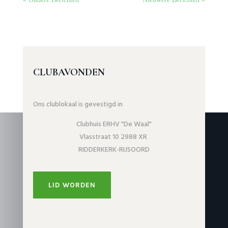
CLUBAVONDEN
Ons clublokaal is gevestigd in
Clubhuis ERHV "De Waal"
Vlasstraat 10 2988 XR
RIDDERKERK-RIJSOORD
LID WORDEN