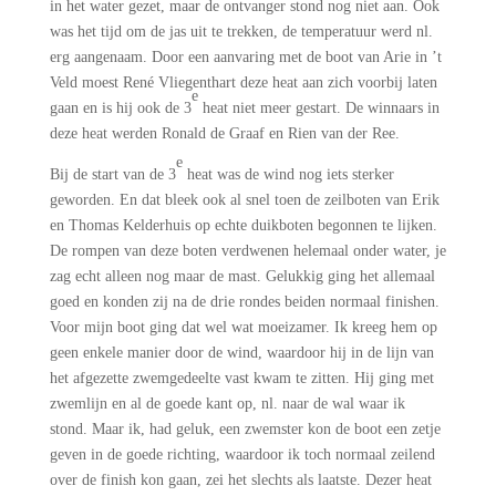
in het water gezet, maar de ontvanger stond nog niet aan. Ook
was het tijd om de jas uit te trekken, de temperatuur werd nl.
erg aangenaam. Door een aanvaring met de boot van Arie in ’t
Veld moest René Vliegenthart deze heat aan zich voorbij laten
e
gaan en is hij ook de 3
heat niet meer gestart. De winnaars in
deze heat werden Ronald de Graaf en Rien van der Ree.
e
Bij de start van de 3
heat was de wind nog iets sterker
geworden. En dat bleek ook al snel toen de zeilboten van Erik
en Thomas Kelderhuis op echte duikboten begonnen te lijken.
De rompen van deze boten verdwenen helemaal onder water, je
zag echt alleen nog maar de mast. Gelukkig ging het allemaal
goed en konden zij na de drie rondes beiden normaal finishen.
Voor mijn boot ging dat wel wat moeizamer. Ik kreeg hem op
geen enkele manier door de wind, waardoor hij in de lijn van
het afgezette zwemgedeelte vast kwam te zitten. Hij ging met
zwemlijn en al de goede kant op, nl. naar de wal waar ik
stond. Maar ik, had geluk, een zwemster kon de boot een zetje
geven in de goede richting, waardoor ik toch normaal zeilend
over de finish kon gaan, zei het slechts als laatste. Dezer heat